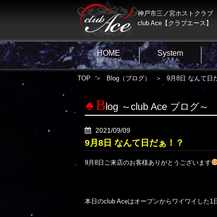
神戸市三ノ宮ホストクラブ
club Ace【クラブエース】
HOME
System
トップページ
システム
TOP
Blog（ブログ）
9月8日 なんて日
B
log ～club Ace ブログ～
2021/09/09
9月8日 なんて日だぁ！？
9月8日ご来店のお客様ありがとうございます
本日のclub Aceはオープンからワイワイした1日