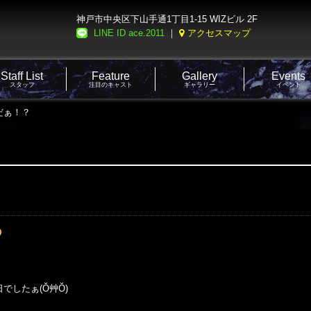
神戸市中央区下山手通1丁目1-15 WIZビル 2F
LINE ID ace.2011
｜
アクセスマップ
Staff List
Feature
Gallery
Events
スタッフ
注目のキャスト
ギャラリー
イベント
だぁ！？
でしたぁ(Ŏ艸Ŏ)
