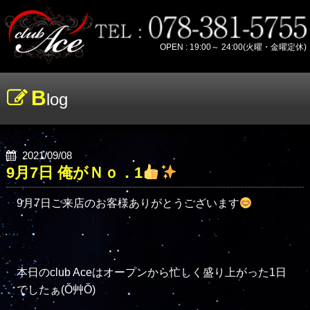
OPEN : 19:00～ 24:00(火曜・金曜定休)
B
log
2021/09/08
9月7日 俺がＮｏ．1
9月7日ご来店のお客様ありがとうございます
本日のclub Aceはオープンから忙しく盛り上がった1日
でしたぁ(Ŏ艸Ŏ)
