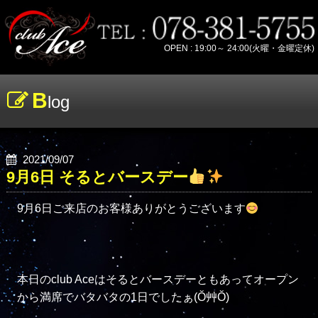
OPEN : 19:00～ 24:00(火曜・金曜定休)
B
log
2021/09/07
9月6日 そるとバースデー
9月6日ご来店のお客様ありがとうございます
本日のclub Aceはそるとバースデーともあってオープン
から満席でバタバタの1日でしたぁ(Ŏ艸Ŏ)
