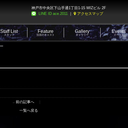
神戸市中央区下山手通1丁目1-15 WIZビル 2F
LINE ID ace.2011
｜
アクセスマップ
Staff List
Feature
Gallery
Events
スタッフ
注目のキャスト
ギャラリー
イベント
ピー
←
前の記事へ
｜
一覧へ戻る