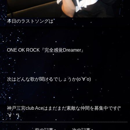
本日のラストソングは

ONE OK ROCK『完全感覚Dreamer』

次はどんな歌が聞けるでしょうか(о´∀`о)

神戸三宮club Aceはまだまだ素敵な仲間を募集中です(*
´∀｀*)