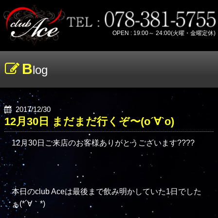
OPEN : 19:00～ 24:00(火曜・金曜定休)
B
log
2017/12/30
12月30日 まだまだ行くぞ〜(о´∀`о)
12月30日ご来店のお客様ありがとうございます????

本日のclub Aceは最後まで飲み明かしていた1日でした
ぁ(*´∀｀*)
