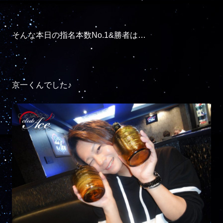
そんな本日の指名本数No.1&勝者は…

京一くんでした♪
