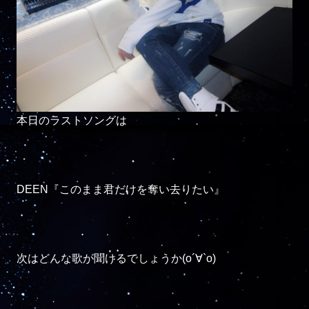
本日のラストソングは

DEEN『このまま君だけを奪い去りたい』

次はどんな歌が聞けるでしょうか(о´∀`о)
