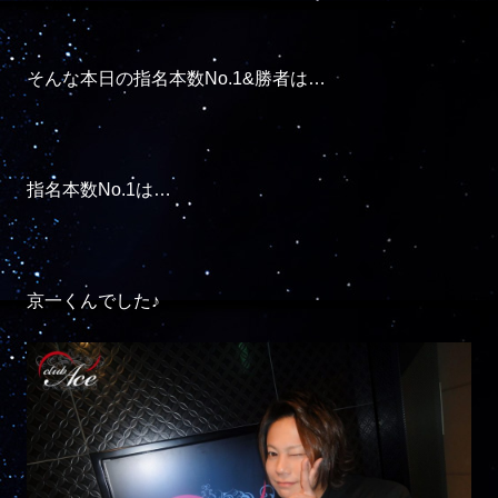
そんな本日の指名本数No.1&勝者は…

指名本数No.1は…

京一くんでした♪
