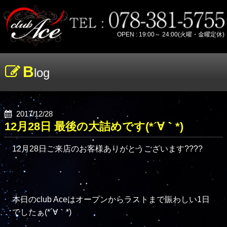
OPEN : 19:00～ 24:00(火曜・金曜定休)
B
log
2017/12/28
12月28日 最後の大詰めです(*´∀｀*)
12月28日ご来店のお客様ありがとうございます????

本日のclub Aceはオープンからラストまで賑わしい1日
でしたぁ(*´∀｀*)
