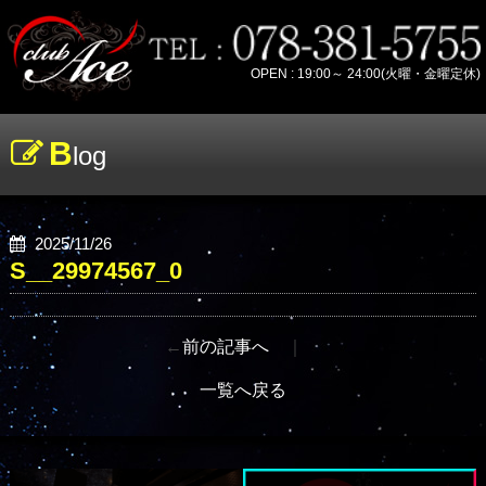
OPEN : 19:00～ 24:00(火曜・金曜定休)
B
log
2025/11/26
S__29974567_0
←
前の記事へ
｜
一覧へ戻る