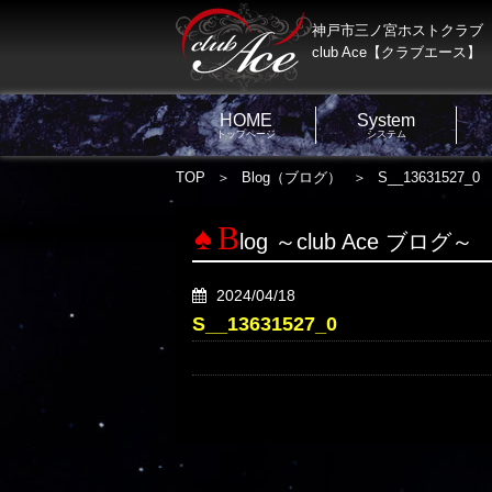
神戸市三ノ宮ホストクラブ
club Ace【クラブエース】
HOME
System
トップページ
システム
TOP
Blog（ブログ）
S__13631527_0
B
log ～club Ace ブログ～
2024/04/18
S__13631527_0