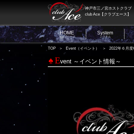
神戸市三ノ宮ホストクラブ
club Ace【クラブエース】
HOME
System
トップページ
システム
TOP
Event（イベント）
2022年６月度G
E
vent ～イベント情報～