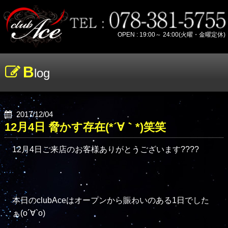
OPEN : 19:00～ 24:00(火曜・金曜定休)
B
log
2017/12/04
12月4日 脅かす存在(*´∀｀*)笑笑
12月4日ご来店のお客様ありがとうございます????

本日のclubAceはオープンから賑わいのある1日でした
ぁ(о´∀`о)
