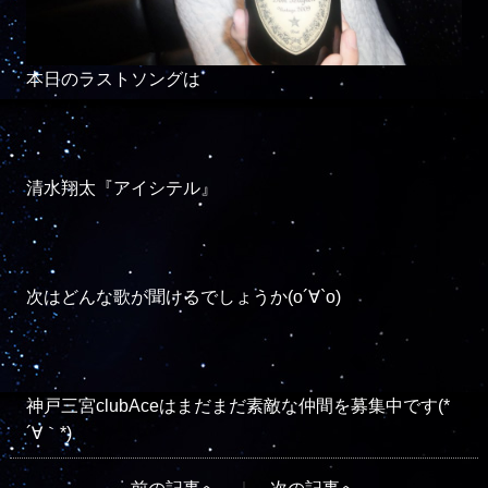
本日のラストソングは

清水翔太『アイシテル』

次はどんな歌が聞けるでしょうか(о´∀`о)

神戸三宮clubAceはまだまだ素敵な仲間を募集中です(*
´∀｀*)