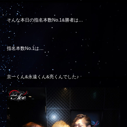
そんな本日の指名本数No.1&勝者は…

指名本数No.1は…

京一くん&永遠くん&亮くんでした♪
