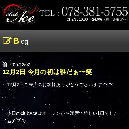
OPEN : 19:00～ 24:00(火曜・金曜定休)
B
log
2017/12/02
12月2日 今月の初は誰だぁ〜笑
12月2日ご来店のお客様ありがとうございます????

本日のclubAceはオープンから満席で忙しい1日でした
ぁ(о´∀`о)
