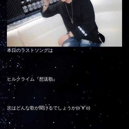
本日のラストソングは

ヒルクライム『想送歌』

次はどんな歌が聞けるでしょうか(о´∀`о)
