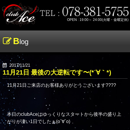
OPEN : 19:00～ 24:00(火曜・金曜定休)
B
log
2017/11/21
11月21日 最後の大逆転です〜(*´∀｀*)
11月21日ご来店のお客様ありがとうございます????

本日のclubAceはゆっくりなスタートから後半の盛り上
がりが凄い1日でしたぁ(о´∀`о)
