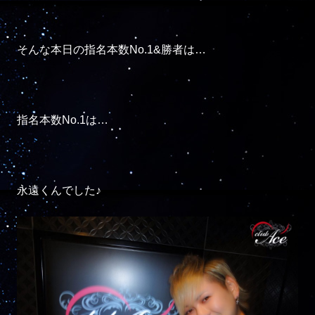
そんな本日の指名本数No.1&勝者は…

指名本数No.1は…

永遠くんでした♪
