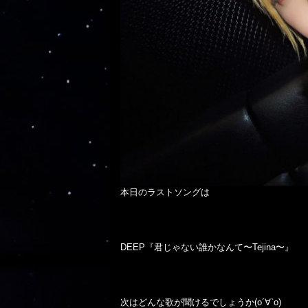
本日のラストソングは

DEEP『君じゃない誰かなんて〜Tejina〜』

次はどんな歌が聞けるでしょうか(о´∀`о)
