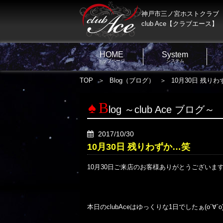
神戸市三ノ宮ホストクラブ
club Ace【クラブエース】
HOME
System
トップページ
システム
TOP
Blog（ブログ）
10月30日 残り
B
log ～club Ace ブログ～
2017/10/30
10月30日 残りわずか…笑
10月30日ご来店のお客様ありがとうございます??
本日のclubAceはゆっくりな1日でしたぁ(о´∀`о)