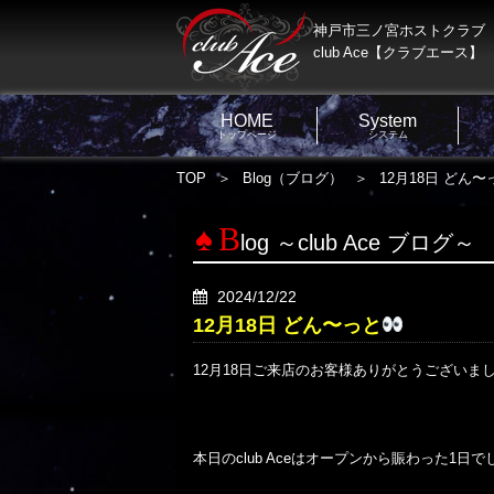
神戸市三ノ宮ホストクラブ
club Ace【クラブエース】
HOME
System
トップページ
システム
TOP
Blog（ブログ）
12月18日 どん〜
B
log ～club Ace ブログ～
2024/12/22
12月18日 どん〜っと
12月18日ご来店のお客様ありがとうございま
本日のclub Aceはオープンから賑わった1日でし