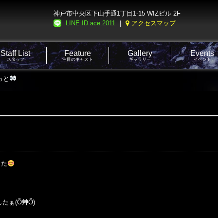
神戸市中央区下山手通1丁目1-15 WIZビル 2F
LINE ID ace.2011
｜
アクセスマップ
Staff List
Feature
Gallery
Events
スタッフ
注目のキャスト
ギャラリー
イベント
っと
した
たぁ(Ŏ艸Ŏ)
