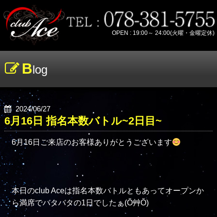
OPEN : 19:00～ 24:00(火曜・金曜定休)
B
log
2024/06/27
6月16日 指名本数バトル~2日目~
6月16日ご来店のお客様ありがとうございます
本日のclub Aceは指名本数バトルともあってオープンか
ら満席でバタバタの1日でしたぁ(Ŏ艸Ŏ)
