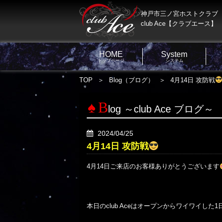
神戸市三ノ宮ホストクラブ
club Ace【クラブエース】
HOME
System
トップページ
システム
TOP
Blog（ブログ）
4月14日 攻防戦
B
log ～club Ace ブログ～
2024/04/25
4月14日 攻防戦
4月14日ご来店のお客様ありがとうございます
本日のclub Aceはオープンからワイワイした1日