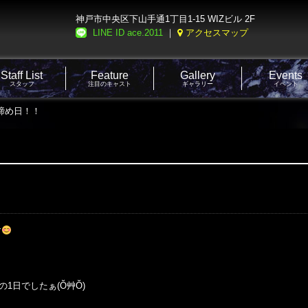
神戸市中央区下山手通1丁目1-15 WIZビル 2F
LINE ID ace.2011
｜
アクセスマップ
Staff List
Feature
Gallery
Events
スタッフ
注目のキャスト
ギャラリー
イベント
度締め日！！
す
1日でしたぁ(Ŏ艸Ŏ)
