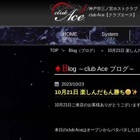
神戸市三ノ宮ホストクラブ
club Ace【クラブエース】
HOME
System
トップページ
システム
TOP
Blog（ブログ）
10月21日 楽し
B
log ～club Ace ブログ～
2023/10/23
10月21日 楽しんだもん勝ち
10月21日ご来店のお客様ありがとうございま
本日のclub Aceはオープンからバタバタした1日