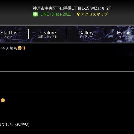
神戸市中央区下山手通1丁目1-15 WIZビル 2F
LINE ID ace.2011
｜
アクセスマップ
Staff List
Feature
Gallery
Events
スタッフ
注目のキャスト
ギャラリー
イベント
んだもん勝ち
す
でしたぁ(Ŏ艸Ŏ)
