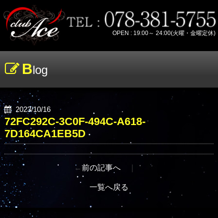
OPEN : 19:00～ 24:00(火曜・金曜定休)
B
log
2023/10/16
72FC292C-3C0F-494C-A618-
7D164CA1EB5D
←
前の記事へ
｜
一覧へ戻る