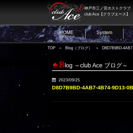
神戸市三ノ宮ホストクラブ
club Ace【クラブエース】
HOME
System
トップページ
システム
TOP
Blog（ブログ）
D8D7B9BD-4AB7
B
log ～club Ace ブログ～
2023/09/25
D8D7B9BD-4AB7-4B74-9D13-0