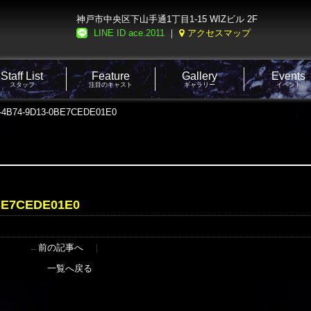
神戸市中央区下山手通1丁目1-15 WIZビル 2F
LINE ID ace.2011
｜
アクセスマップ
Staff List
Feature
Gallery
Events
スタッフ
注目のキャスト
ギャラリー
イベント
-4B74-9D13-0BE7CEDE01E0
BE7CEDE01E0
←
前の記事へ
｜
一覧へ戻る