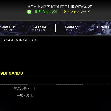
神戸市中央区下山手通1丁目1-15 WIZビル 2F
LINE ID ace.2011
｜
アクセスマップ
Staff List
Feature
Gallery
Events
スタッフ
注目のキャスト
ギャラリー
イベント
49E4-9451-D7169BF9A4D8
169BF9A4D8
←
前の記事へ
｜
一覧へ戻る