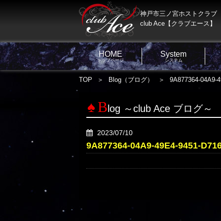
神戸市三ノ宮ホストクラブ
club Ace【クラブエース】
HOME
System
トップページ
システム
TOP
Blog（ブログ）
9A877364-04A9-
B
log ～club Ace ブログ～
2023/07/10
9A877364-04A9-49E4-9451-D7