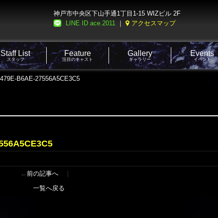
神戸市中央区下山手通1丁目1-15 WIZビル 2F
LINE ID ace.2011
｜
アクセスマップ
Staff List
Feature
Gallery
Events
スタッフ
注目のキャスト
ギャラリー
イベント
-479E-B6AE-27556A5CE3C5
7556A5CE3C5
←
前の記事へ
｜
一覧へ戻る