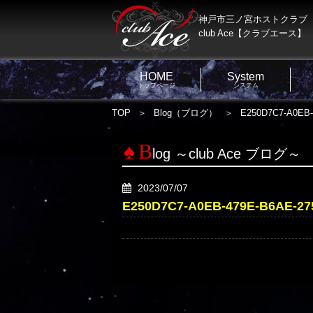
神戸市三ノ宮ホストクラブ
club Ace【クラブエース】
HOME
System
トップページ
システム
TOP
Blog（ブログ）
E250D7C7-A0EB
B
log ～club Ace ブログ～
2023/07/07
E250D7C7-A0EB-479E-B6AE-2