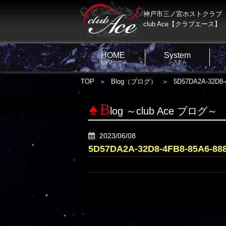
神戸市三ノ宮ホストクラブ
club Ace【クラブエース】
HOME
System
トップページ
システム
TOP
Blog（ブログ）
5D57DA2A-32D8-
B
log ～club Ace ブログ～
2023/06/08
5D57DA2A-32D8-4FB8-85A6-88