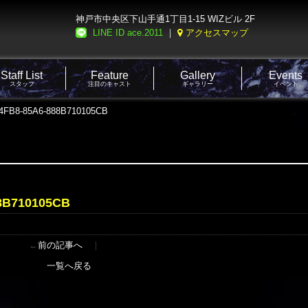
神戸市中央区下山手通1丁目1-15 WIZビル 2F
LINE ID ace.2011
｜
アクセスマップ
Staff List
Feature
Gallery
Events
スタッフ
注目のキャスト
ギャラリー
イベント
4FB8-85A6-888B710105CB
8B710105CB
←
前の記事へ
｜
一覧へ戻る