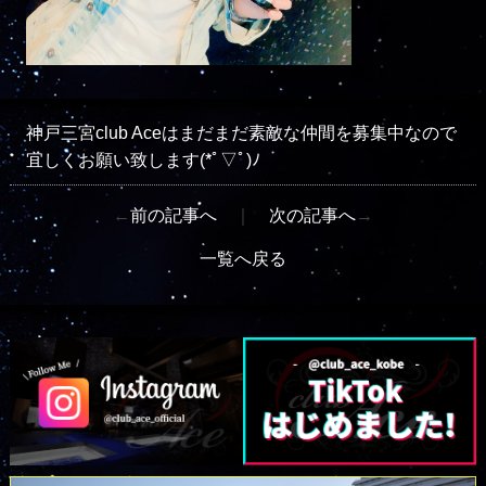
神戸三宮club Aceはまだまだ素敵な仲間を募集中なので
宜しくお願い致します(*ﾟ▽ﾟ)ﾉ
←
前の記事へ
｜
次の記事へ
→
一覧へ戻る