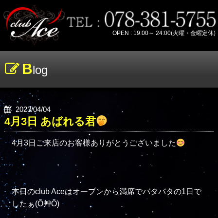
OPEN : 19:00～ 24:00(火曜・金曜定休)
B
log
2023/04/04
4月3日 あばれる君
4月3日ご来店のお客様ありがとうございました
本日のclub Aceはオープンから満席でバタバタの1日で
したぁ(Ŏ艸Ŏ)
