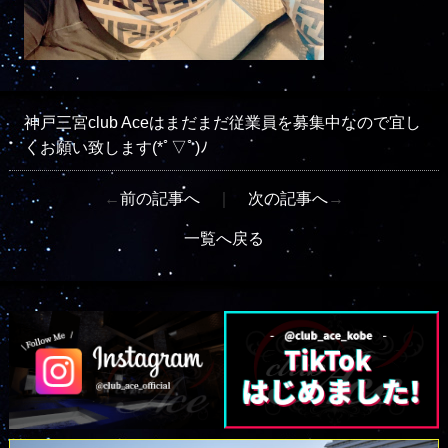
神戸三宮club Aceはまだまだ従業員を募集中なので宜し
くお願い致します(*ﾟ▽ﾟ)ﾉ
←
前の記事へ
｜
次の記事へ
→
一覧へ戻る