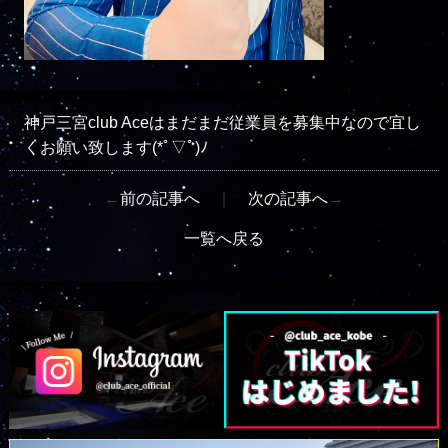
神戸三宮club Aceはまだまだ従業員を募集中なので宜し
くお願い致します(*ﾟ▽ﾟ)ﾉ
←
前の記事へ
｜
次の記事へ
→
一覧へ戻る