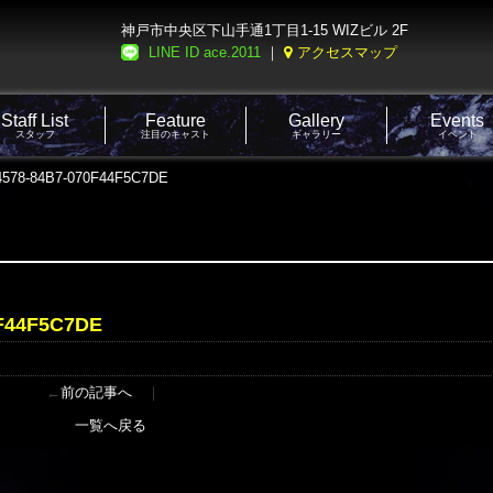
神戸市中央区下山手通1丁目1-15 WIZビル 2F
LINE ID ace.2011
｜
アクセスマップ
Staff List
Feature
Gallery
Events
スタッフ
注目のキャスト
ギャラリー
イベント
4578-84B7-070F44F5C7DE
0F44F5C7DE
←
前の記事へ
｜
一覧へ戻る