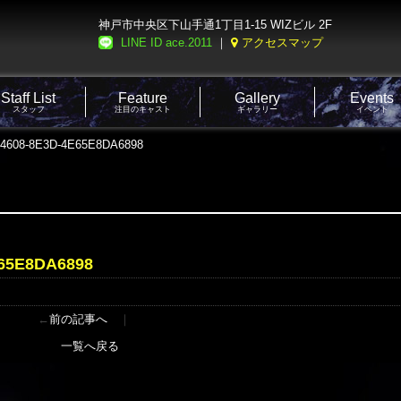
神戸市中央区下山手通1丁目1-15 WIZビル 2F
LINE ID ace.2011
｜
アクセスマップ
Staff List
Feature
Gallery
Events
スタッフ
注目のキャスト
ギャラリー
イベント
4608-8E3D-4E65E8DA6898
65E8DA6898
←
前の記事へ
｜
一覧へ戻る