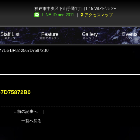
神戸市中央区下山手通1丁目1-15 WIZビル 2F
LINE ID ace.2011
｜
アクセスマップ
Staff List
Feature
Gallery
Events
スタッフ
注目のキャスト
ギャラリー
イベント
47E6-BF82-2567D75872B0
67D75872B0
←
前の記事へ
｜
一覧へ戻る