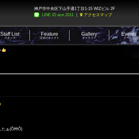
神戸市中央区下山手通1丁目1-15 WIZビル 2F
LINE ID ace.2011
｜
アクセスマップ
Staff List
Feature
Gallery
Events
スタッフ
注目のキャスト
ギャラリー
イベント
〜
たぁ(Ŏ艸Ŏ)
