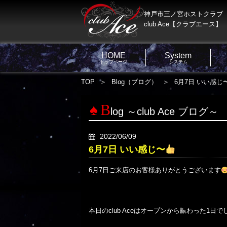
神戸市三ノ宮ホストクラブ
club Ace【クラブエース】
HOME
System
トップページ
システム
TOP
Blog（ブログ）
6月7日 いい感じ
B
log ～club Ace ブログ～
2022/06/09
6月7日 いい感じ〜
6月7日ご来店のお客様ありがとうございます
本日のclub Aceはオープンから賑わった1日でし