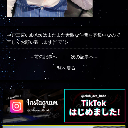
神戸三宮club Aceはまだまだ素敵な仲間を募集中なので
宜しくお願い致します(*ﾟ▽ﾟ)ﾉ
←
前の記事へ
｜
次の記事へ
→
一覧へ戻る