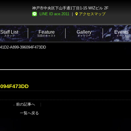
神戸市中央区下山手通1丁目1-15 WIZビル 2F
LINE ID ace.2011
｜
アクセスマップ
Staff List
Feature
Gallery
Events
スタッフ
注目のキャスト
ギャラリー
イベント
41D2-A899-396094F473DD
6094F473DD
←
前の記事へ
｜
一覧へ戻る