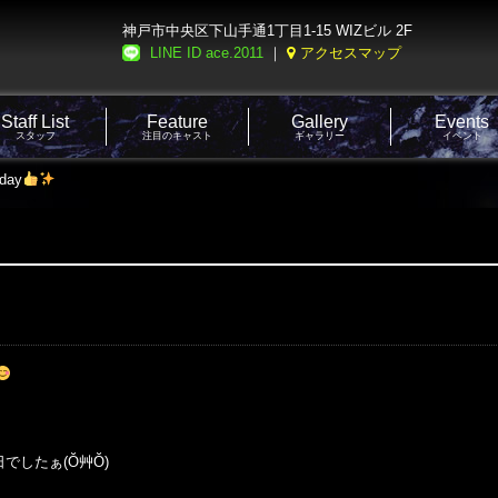
神戸市中央区下山手通1丁目1-15 WIZビル 2F
LINE ID ace.2011
｜
アクセスマップ
Staff List
Feature
Gallery
Events
スタッフ
注目のキャスト
ギャラリー
イベント
day
でしたぁ(Ŏ艸Ŏ)
