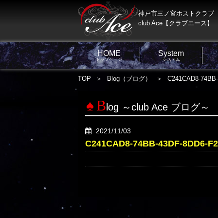
神戸市三ノ宮ホストクラブ
club Ace【クラブエース】
HOME
System
トップページ
システム
TOP
Blog（ブログ）
C241CAD8-74BB
B
log ～club Ace ブログ～
2021/11/03
C241CAD8-74BB-43DF-8DD6-F