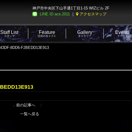
神戸市中央区下山手通1丁目1-15 WIZビル 2F
LINE ID ace.2011
｜
アクセスマップ
Staff List
Feature
Gallery
Events
スタッフ
注目のキャスト
ギャラリー
イベント
-43DF-8DD6-F2BEDD13E913
2BEDD13E913
←
前の記事へ
｜
一覧へ戻る