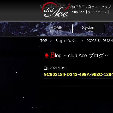
神戸市三ノ宮ホストクラブ
club Ace【クラブエース】
HOME
System
トップページ
システム
TOP
Blog（ブログ）
9C902184-D342-
B
log ～club Ace ブログ～
2021/10/11
9C902184-D342-499A-963C-12