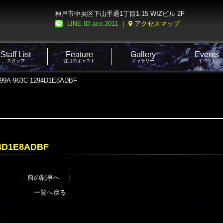
神戸市中央区下山手通1丁目1-15 WIZビル 2F
LINE ID ace.2011
｜
アクセスマップ
Staff List
Feature
Gallery
Events
スタッフ
注目のキャスト
ギャラリー
イベント
499A-963C-1294D1E8ADBF
94D1E8ADBF
←
前の記事へ
｜
一覧へ戻る