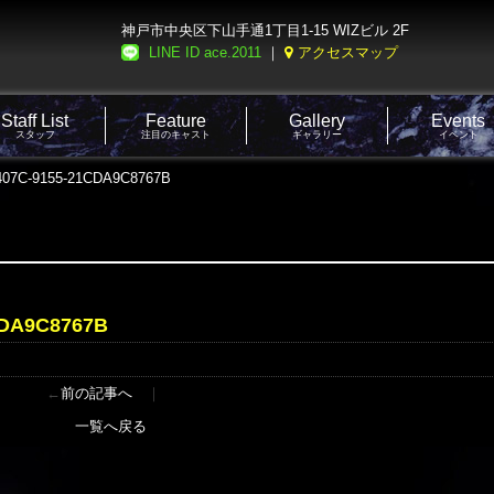
神戸市中央区下山手通1丁目1-15 WIZビル 2F
LINE ID ace.2011
｜
アクセスマップ
Staff List
Feature
Gallery
Events
スタッフ
注目のキャスト
ギャラリー
イベント
407C-9155-21CDA9C8767B
CDA9C8767B
←
前の記事へ
｜
一覧へ戻る