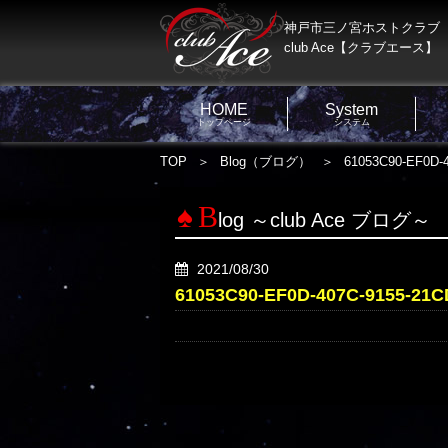
神戸市三ノ宮ホストクラブ
club Ace【クラブエース】
HOME
System
トップページ
システム
TOP
Blog（ブログ）
61053C90-EF0D-
B
log ～club Ace ブログ～
2021/08/30
61053C90-EF0D-407C-9155-21