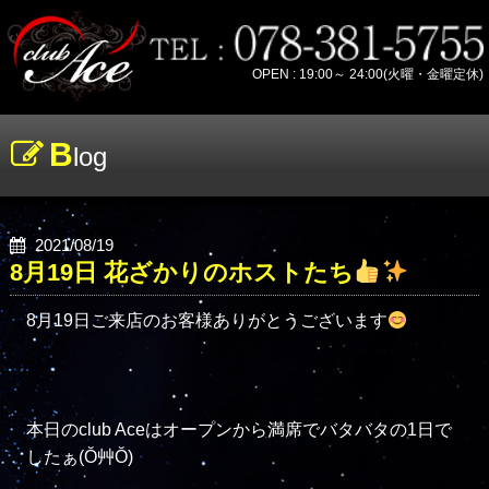
OPEN : 19:00～ 24:00(火曜・金曜定休)
B
log
2021/08/19
8月19日 花ざかりのホストたち
8月19日ご来店のお客様ありがとうございます
本日のclub Aceはオープンから満席でバタバタの1日で
したぁ(Ŏ艸Ŏ)
