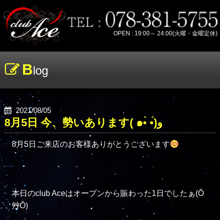
OPEN : 19:00～ 24:00(火曜・金曜定休)
B
log
2021/08/05
8月5日 今、勢いあります( ๑•̀ •́)و
8月5日ご来店のお客様ありがとうございます
本日のclub Aceはオープンから賑わった1日でしたぁ(Ŏ
艸Ŏ)
