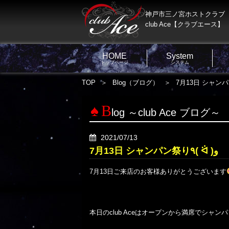
神戸市三ノ宮ホストクラブ
club Ace【クラブエース】
HOME
System
トップページ
システム
TOP
Blog（ブログ）
B
log ～club Ace ブログ～
2021/07/13
7月13日 シャンパン祭り٩( ᐛ )و
7月13日ご来店のお客様ありがとうございます
本日のclub Aceはオープンから満席でシャンパ