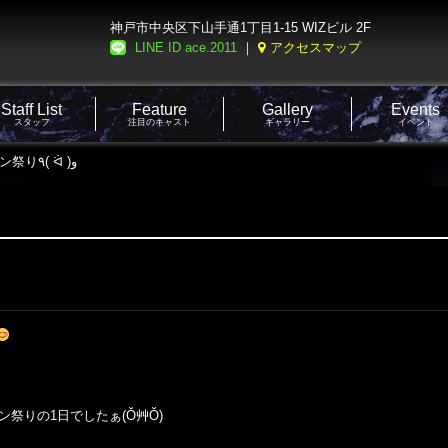
神戸市中央区下山手通1丁目1-15 WIZビル 2F
LINE ID ace.2011
｜
アクセスマップ
Staff List
Feature
Gallery
Events
スタッフ
注目のキャスト
ギャラリー
イベント
7月13日 シャンパン祭り٩( ᐛ )و
ン祭りの1日でしたぁ(Ŏ艸Ŏ)
