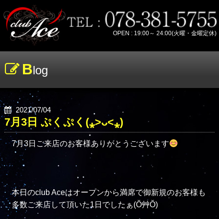
OPEN : 19:00～ 24:00(火曜・金曜定休)
B
log
2021/07/04
7月3日 ぷくぷく(⁎˃ᴗ˂⁎)
7月3日ご来店のお客様ありがとうございます
本日のclub Aceはオープンから満席で御新規のお客様も
多数ご来店して頂いた1日でしたぁ(Ŏ艸Ŏ)
