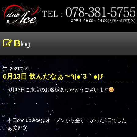
OPEN : 19:00～ 24:00(火曜・金曜定休)
B
log
2021/06/14
6月13日 飲んだなぁ〜٩(๑´3｀๑)۶
6月13日ご来店のお客様ありがとうございます
本日のclub Aceはオープンから盛り上がった1日でした
ぁ(Ŏ艸Ŏ)
