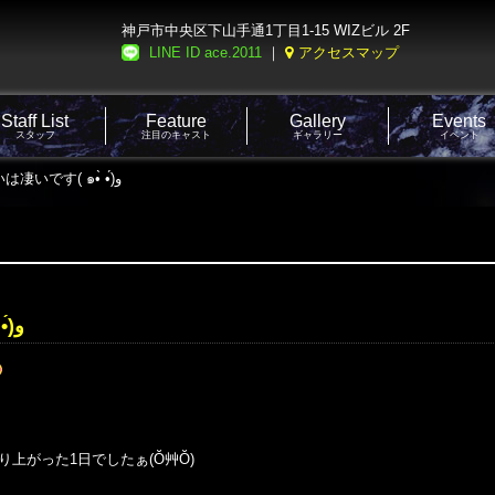
神戸市中央区下山手通1丁目1-15 WIZビル 2F
LINE ID ace.2011
｜
アクセスマップ
Staff List
Feature
Gallery
Events
スタッフ
注目のキャスト
ギャラリー
イベント
6月5日 最近の勢いは凄いです( ๑•̀ •́)و
6月5日 最近の勢いは凄いです( ๑•̀ •́)و
り上がった1日でしたぁ(Ŏ艸Ŏ)
