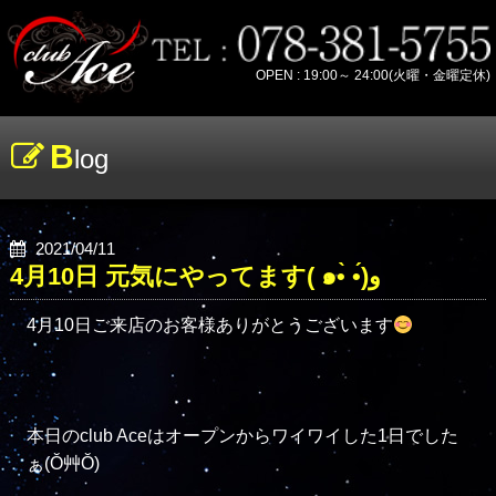
OPEN : 19:00～ 24:00(火曜・金曜定休)
B
log
2021/04/11
4月10日 元気にやってます( ๑•̀ •́)و
4月10日ご来店のお客様ありがとうございます
本日のclub Aceはオープンからワイワイした1日でした
ぁ(Ŏ艸Ŏ)
