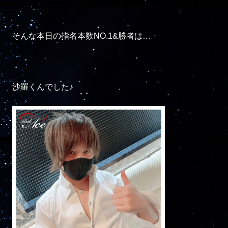
そんな本日の指名本数NO.1&勝者は…

沙羅くんでした♪
