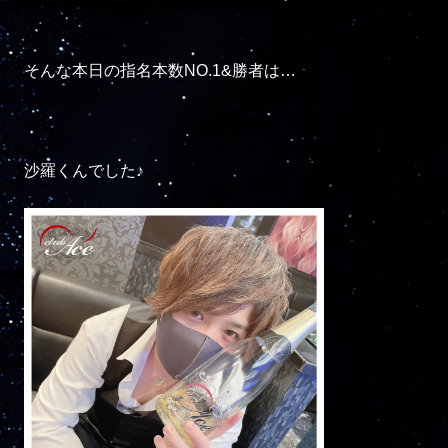
そんな本日の指名本数NO.1&勝者は…

沙羅くんでした♪
