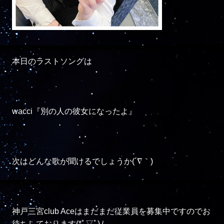
本日のラストソングは

wacci『別の人の彼女になったよ』

次はどんな歌が聞けるでしょうか(´∇｀)

神戸三宮club Aceはまだまだ従業員を募集中ですのでお
待ちしております(*ﾟ▽ﾟ)ﾉ